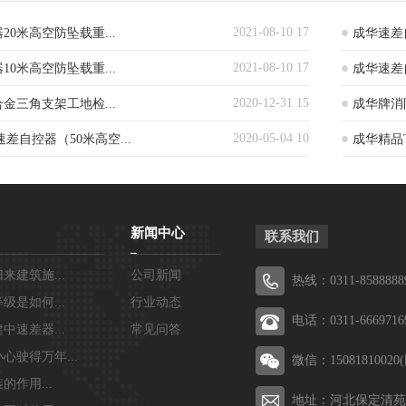
2021-08-10 17
0米高空防坠载重...
成华速差自
2021-08-10 17
0米高空防坠载重...
成华速差自
2020-12-31 15
金三角支架工地检...
成华牌消
2020-05-04 10
差自控器（50米高空...
成华精品T
新闻中心
联系我们
来建筑施...
公司新闻
热线：0311-8588888
级是如何...
行业动态
电话：0311-6669716
中速差器...
常见问答
心驶得万年...
微信：15081810020
的作用...
地址：河北保定清苑