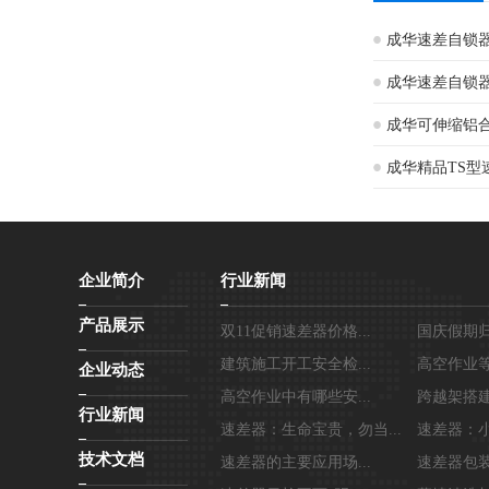
成华速差自锁器2
成华速差自锁器1
成华可伸缩铝合
成华精品TS型速
企业简介
行业新闻
产品展示
双11促销速差器价格...
国庆假期归
建筑施工开工安全检...
高空作业等
企业动态
高空作业中有哪些安...
跨越架搭建
行业新闻
速差器：生命宝贵，勿当...
速差器：小
技术文档
速差器的主要应用场...
速差器包装